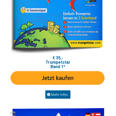
€ 35,-
Trumpetstar
Band 1*
Mehr Infos